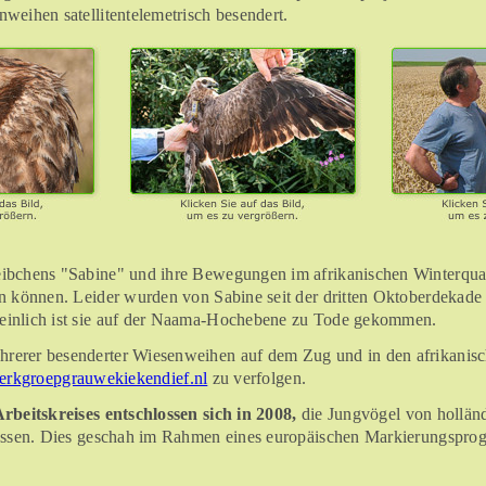
weihen satellitentelemetrisch besendert.
bchens "Sabine" und ihre Bewegungen im afrikanischen Winterquarti
n können. Leider wurden von Sabine seit der dritten Oktoberdekade
inlich ist sie auf der Naama-Hochebene zu Tode gekommen.
erer besenderter Wiesenweihen auf dem Zug und in den afrikanisc
erkgroepgrauwekiekendief.nl
zu verfolgen.
rbeitskreises entschlossen sich in 2008,
die Jungvögel von hollän
lassen. Dies geschah im Rahmen eines europäischen Markierungspro