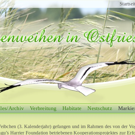
Startsei
les/Archiv
Verbreitung
Habitate
Nestschutz
Markie
eibchen (3. Kalenderjahr) gefangen und im Rahmen des von der Vo
gu’s Harrier Foundation betriebenen Kooperationsprojektes zur Erf