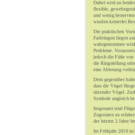
Dabei wird an beiden
flexible, gewebegest
und wenig benervten
wurden keinerlei Bee
Die praktischen Vor
Farbringen liegen au
wahrgenommen wird, b
Probleme. Voraussetz
jedoch die Füße von 
die Ringstellung oder
eine Ablesung verhin
Dem gegenüber haben
dass die Vögel fliege
sitzender Vögel. Zud
Symbole ungleich bes
Insgesamt sind Flüge
Zugrouten zu erfahr
der letzten 2 Jahre be
Im Frühjahr 2010 ist