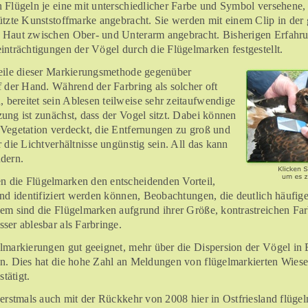
 Flügeln je eine mit unterschiedlicher Farbe und Symbol versehene, 
ützte Kunststoffmarke angebracht. Sie werden mit einem Clip in der 
 Haut zwischen Ober- und Unterarm angebracht. Bisherigen Erfahr
inträchtigungen der Vögel durch die Flügelmarken festgestellt.
teile dieser Markierungsmethode gegenüber
f der Hand. Während der Farbring als solcher oft
ereitet sein Ablesen teilweise sehr zeitaufwendige
ung ist zunächst, dass der Vogel sitzt. Dabei können
Vegetation verdeckt, die Entfernungen zu groß und
 die Lichtverhältnisse ungünstig sein. All das kann
dern.
 die Flügelmarken den entscheidenden Vorteil,
nd identifiziert werden können, Beobachtungen, die deutlich häufiger
em sind die Flügelmarken aufgrund ihrer Größe, kontrastreichen Far
ser ablesbar als Farbringe.
lmarkierungen gut geeignet, mehr über die Dispersion der Vögel in
en. Dies hat die hohe Zahl an Meldungen von flügelmarkierten Wie
stätigt.
 erstmals auch mit der Rückkehr von 2008 hier in Ostfriesland flüge