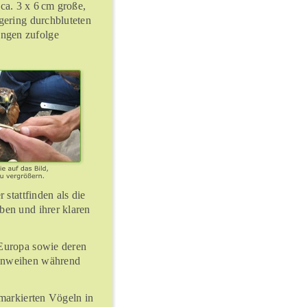
ca. 3 x 6
cm große,
gering durchbluteten
ungen zufolge
 stattfinden als die
ben und ihrer klaren
 Europa sowie deren
senweihen während
lmarkierten Vögeln in